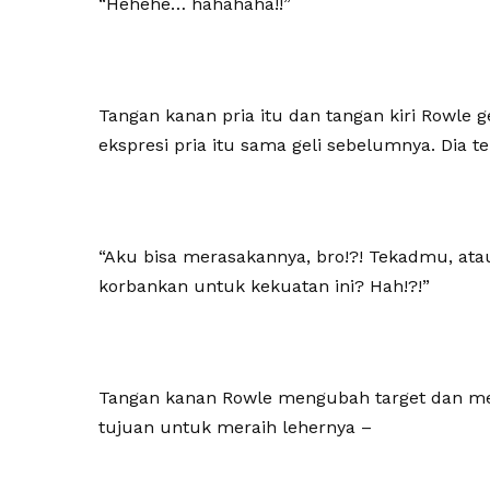
“Hehehe… hahahaha!!”
Tangan kanan pria itu dan tangan kiri Rowle 
ekspresi pria itu sama geli sebelumnya. Dia t
“Aku bisa merasakannya, bro!?! Tekadmu, at
korbankan untuk kekuatan ini? Hah!?!”
Tangan kanan Rowle mengubah target dan men
tujuan untuk meraih lehernya –