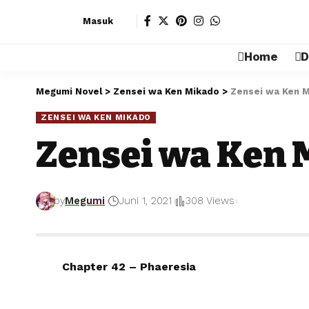
Masuk
Home
D
Megumi Novel
>
Zensei wa Ken Mikado
>
Zensei wa Ken M
ZENSEI WA KEN MIKADO
Zensei wa Ken 
by
Megumi
Juni 1, 2021
308 Views
Chapter 42 – Phaeresia