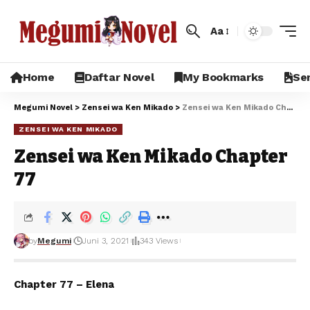
Aa
Home
Daftar Novel
My Bookmarks
Sem
Megumi Novel
>
Zensei wa Ken Mikado
>
Zensei wa Ken Mikado Chapter 77
ZENSEI WA KEN MIKADO
Zensei wa Ken Mikado Chapter
77
by
Megumi
Juni 3, 2021
343 Views
Chapter 77 – Elena