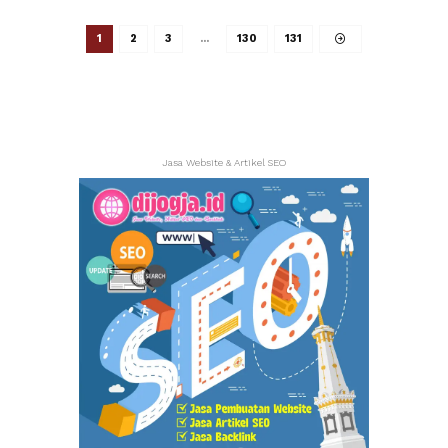
1
2
3
…
130
131
Jasa Website & Artikel SEO