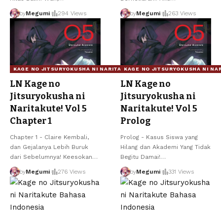
by
Megumi
294 Views
by
Megumi
263 Views
KAGE NO JITSURYOKUSHA NI NARITAKUTE!
KAGE NO JITSURYOKUSHA NI NA
LN Kage no
LN Kage no
Jitsuryokusha ni
Jitsuryokusha ni
Naritakute! Vol 5
Naritakute! Vol 5
Chapter 1
Prolog
Chapter 1 - Claire Kembali,
Prolog - Kasus Siswa yang
dan Gejalanya Lebih Buruk
Hilang dan Akademi Yang Tidak
dari Sebelumnya! Keesokan
…
Begitu Damai!
…
by
Megumi
276 Views
by
Megumi
331 Views