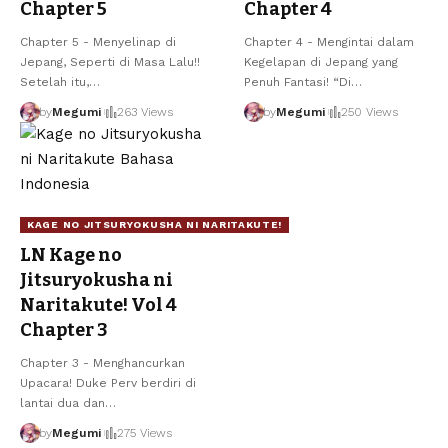
Chapter 5
Chapter 4
Chapter 5 - Menyelinap di
Chapter 4 - Mengintai dalam
Jepang, Seperti di Masa Lalu!!
Kegelapan di Jepang yang
Setelah itu,
…
Penuh Fantasi! “Di
…
by
Megumi
263 Views
by
Megumi
250 Views
KAGE NO JITSURYOKUSHA NI NARITAKUTE!
LN Kage no
Jitsuryokusha ni
Naritakute! Vol 4
Chapter 3
Chapter 3 - Menghancurkan
Upacara! Duke Perv berdiri di
lantai dua dan
…
by
Megumi
275 Views