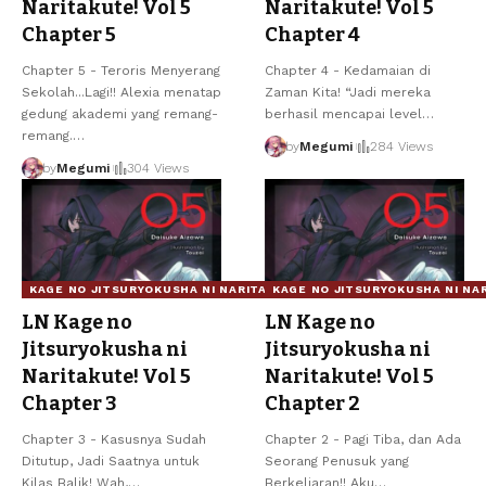
Naritakute! Vol 5
Naritakute! Vol 5
Chapter 5
Chapter 4
Chapter 5 - Teroris Menyerang
Chapter 4 - Kedamaian di
Sekolah...Lagi!! Alexia menatap
Zaman Kita! “Jadi mereka
gedung akademi yang remang-
berhasil mencapai level
…
remang.
…
by
Megumi
284 Views
by
Megumi
304 Views
KAGE NO JITSURYOKUSHA NI NARITAKUTE!
KAGE NO JITSURYOKUSHA NI NA
LN Kage no
LN Kage no
Jitsuryokusha ni
Jitsuryokusha ni
Naritakute! Vol 5
Naritakute! Vol 5
Chapter 3
Chapter 2
Chapter 3 - Kasusnya Sudah
Chapter 2 - Pagi Tiba, dan Ada
Ditutup, Jadi Saatnya untuk
Seorang Penusuk yang
Kilas Balik! Wah,
…
Berkeliaran!! Aku
…