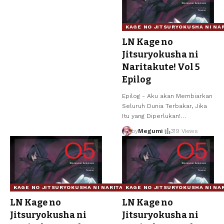
KAGE NO JITSURYOKUSHA NI NA
LN Kage no
Jitsuryokusha ni
Naritakute! Vol 5
Epilog
Epilog - Aku akan Membiarkan
Seluruh Dunia Terbakar, Jika
Itu yang Diperlukan!
…
by
Megumi
319 Views
KAGE NO JITSURYOKUSHA NI NARITAKUTE!
KAGE NO JITSURYOKUSHA NI NA
LN Kage no
LN Kage no
Jitsuryokusha ni
Jitsuryokusha ni