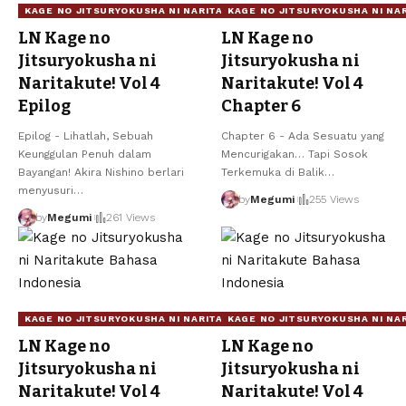
KAGE NO JITSURYOKUSHA NI NARITAKUTE!
KAGE NO JITSURYOKUSHA NI NA
LN Kage no
LN Kage no
Jitsuryokusha ni
Jitsuryokusha ni
Naritakute! Vol 4
Naritakute! Vol 4
Epilog
Chapter 6
Epilog - Lihatlah, Sebuah
Chapter 6 - Ada Sesuatu yang
Keunggulan Penuh dalam
Mencurigakan… Tapi Sosok
Bayangan! Akira Nishino berlari
Terkemuka di Balik
…
menyusuri
…
by
Megumi
255 Views
by
Megumi
261 Views
KAGE NO JITSURYOKUSHA NI NARITAKUTE!
KAGE NO JITSURYOKUSHA NI NA
LN Kage no
LN Kage no
Jitsuryokusha ni
Jitsuryokusha ni
Naritakute! Vol 4
Naritakute! Vol 4