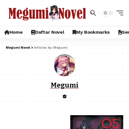
Home
Daftar Novel
My Bookmarks
Sem
Megumi Novel
>
Articles by: Megumi
Megumi