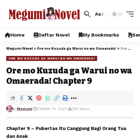
Aa
Home
Daftar Novel
My Bookmarks
Sem
Megumi Novel
>
Ore mo Kuzuda ga Warui no wa Omaerada!
>
Ore mo Kuzuda ga Warui no wa Omaerada! Chapter 9
ORE MO KUZUDA GA WARUI NO WA OMAERADA!
Ore mo Kuzuda ga Warui no wa
Omaerada! Chapter 9
by
Megumi
Oktober 14, 2022
334 Views
Chapter 9 – Pubertas itu Canggung Bagi Orang Tua
dan Anak