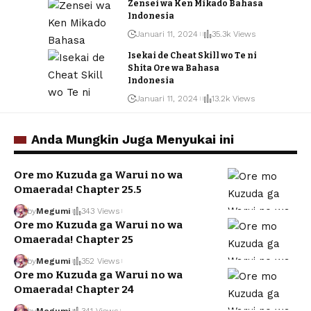
Zensei wa Ken Mikado Bahasa
Indonesia
Januari 11, 2024
35.3k Views
Isekai de Cheat Skill wo Te ni
Shita Ore wa Bahasa
Indonesia
Januari 11, 2024
13.2k Views
Anda Mungkin Juga Menyukai ini
Ore mo Kuzuda ga Warui no wa
Omaerada! Chapter 25.5
by
Megumi
343 Views
Ore mo Kuzuda ga Warui no wa
Omaerada! Chapter 25
by
Megumi
352 Views
Ore mo Kuzuda ga Warui no wa
Omaerada! Chapter 24
by
Megumi
341 Views