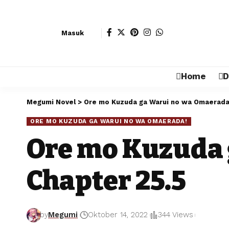
Masuk
Home
D
Megumi Novel
>
Ore mo Kuzuda ga Warui no wa Omaerada
ORE MO KUZUDA GA WARUI NO WA OMAERADA!
Ore mo Kuzuda 
Chapter 25.5
by
Megumi
Oktober 14, 2022
344 Views