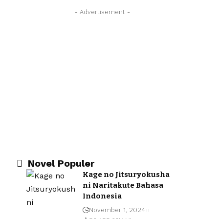
- Advertisement -
Novel Populer
Kage no Jitsuryokusha
ni Naritakute Bahasa
Indonesia
November 1, 2024