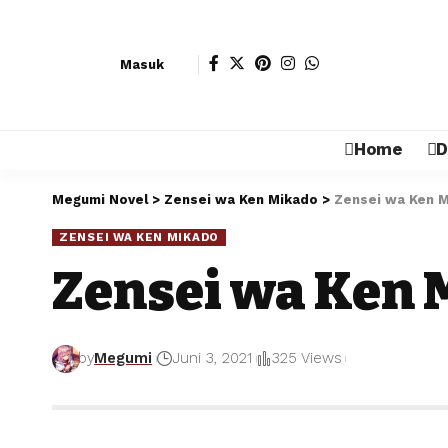
Masuk
Home
D
Megumi Novel
>
Zensei wa Ken Mikado
>
Zensei wa Ken 
ZENSEI WA KEN MIKADO
Zensei wa Ken 
by
Megumi
Juni 3, 2021
325 Views