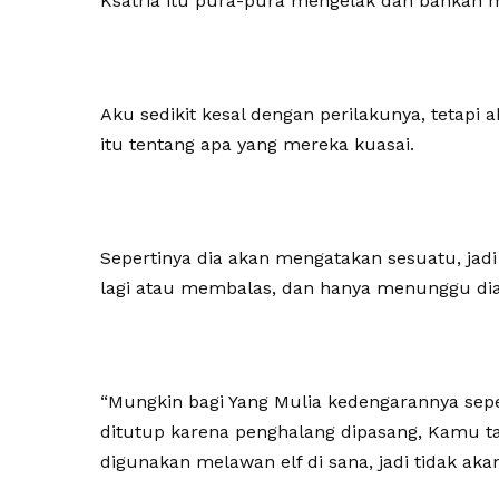
Ksatria itu pura-pura mengelak dan bahkan 
Aku sedikit kesal dengan perilakunya, tetapi
itu tentang apa yang mereka kuasai.
Sepertinya dia akan mengatakan sesuatu, ja
lagi atau membalas, dan hanya menunggu dia
“Mungkin bagi Yang Mulia kedengarannya sepert
ditutup karena penghalang dipasang, Kamu t
digunakan melawan elf di sana, jadi tidak ak