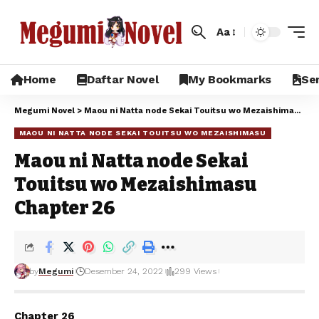
Aa
Home
Daftar Novel
My Bookmarks
Sem
Megumi Novel
>
Maou ni Natta node Sekai Touitsu wo Mezaishimasu
>
M
MAOU NI NATTA NODE SEKAI TOUITSU WO MEZAISHIMASU
Maou ni Natta node Sekai
Touitsu wo Mezaishimasu
Chapter 26
by
Megumi
Desember 24, 2022
299 Views
Chapter 26