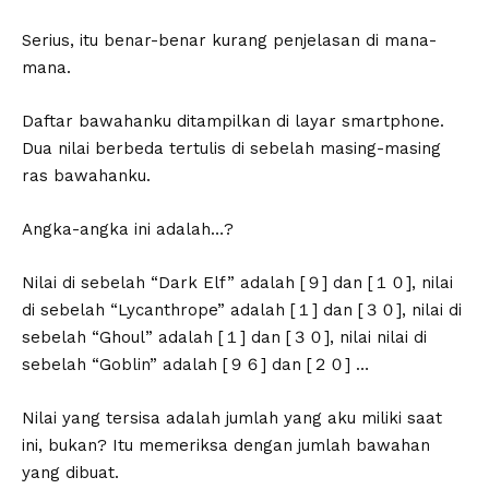
Serius, itu benar-benar kurang penjelasan di mana-
mana.
Daftar bawahanku ditampilkan di layar smartphone.
Dua nilai berbeda tertulis di sebelah masing-masing
ras bawahanku.
Angka-angka ini adalah…?
Nilai di sebelah “Dark Elf” adalah [９] dan [１０], nilai
di sebelah “Lycanthrope” adalah [１] dan [３０], nilai di
sebelah “Ghoul” adalah [１] dan [３０], nilai nilai di
sebelah “Goblin” adalah [９６] dan [２０] …
Nilai yang tersisa adalah jumlah yang aku miliki saat
ini, bukan? Itu memeriksa dengan jumlah bawahan
yang dibuat.