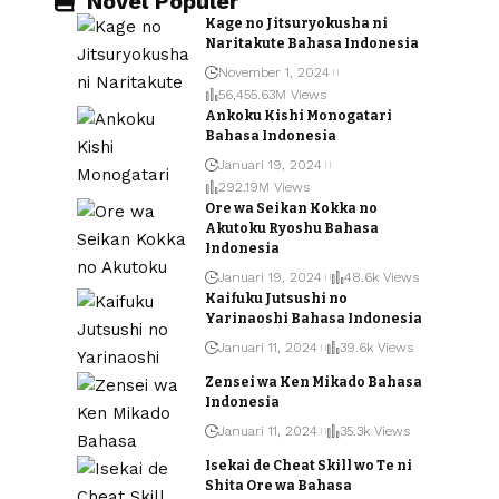
Novel Populer
Kage no Jitsuryokusha ni
Naritakute Bahasa Indonesia
November 1, 2024
56,455.63M Views
Ankoku Kishi Monogatari
Bahasa Indonesia
Januari 19, 2024
292.19M Views
Ore wa Seikan Kokka no
Akutoku Ryoshu Bahasa
Indonesia
Januari 19, 2024
48.6k Views
Kaifuku Jutsushi no
Yarinaoshi Bahasa Indonesia
Januari 11, 2024
39.6k Views
Zensei wa Ken Mikado Bahasa
Indonesia
Januari 11, 2024
35.3k Views
Isekai de Cheat Skill wo Te ni
Shita Ore wa Bahasa