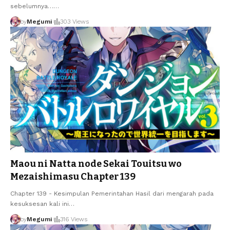
sebelumnya…
…
by
Megumi
303 Views
Maou ni Natta node Sekai Touitsu wo
Mezaishimasu Chapter 139
Chapter 139 - Kesimpulan Pemerintahan Hasil dari mengarah pada
kesuksesan kali ini
…
by
Megumi
316 Views