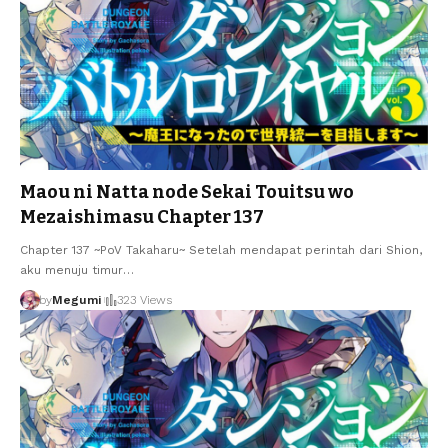
Maou ni Natta node Sekai Touitsu wo
Mezaishimasu Chapter 137
Chapter 137 ~PoV Takaharu~ Setelah mendapat perintah dari Shion,
aku menuju timur
…
by
Megumi
323 Views