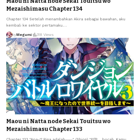
Maou ni Natta node Sekai Touitsu wo
Mezaishimasu Chapter 134
Chapter 134 Setelah menambahkan Akira sebagai bawahan, aku
kembali ke sektor pertamaku.
…
by
Megumi
318 Views
Maou ni Natta node Sekai Touitsu wo
Mezaishimasu Chapter 133
Chapter 133 "Apa-!? Rina adalah――" (Shion) "Pfft… bocah. Kamu