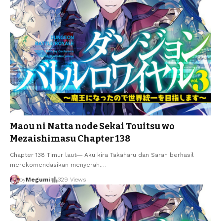
Maou ni Natta node Sekai Touitsu wo
Mezaishimasu Chapter 138
Chapter 138 Timur laut― Aku kira Takaharu dan Sarah berhasil
merekomendasikan menyerah.
…
by
Megumi
329 Views