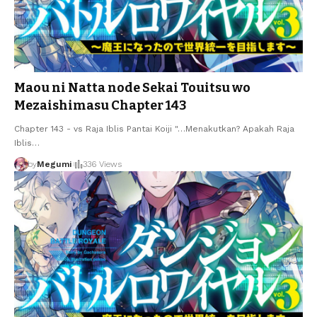
Maou ni Natta node Sekai Touitsu wo
Mezaishimasu Chapter 143
Chapter 143 - vs Raja Iblis Pantai Koiji "…Menakutkan? Apakah Raja
Iblis
…
by
Megumi
336 Views