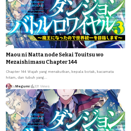
Maou ni Natta node Sekai Touitsu wo
Mezaishimasu Chapter 144
Chapter 144 Wajah yang menakutkan, kepala botak, kacamata
hitam, dan tubuh yang
…
by
Megumi
331 Views