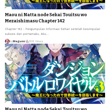
Maou ni Natta node Sekai Touitsu wo
Mezaishimasu Chapter 142
Chapter 142 - Pengumpulan Informasi Sehari setelah kesimpulan
sukses dari pertamaku. Aku
…
by
Megumi
308 Views
Maou ni Natta node Sekai Touitsu wo