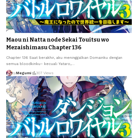
Maou ni Natta node Sekai Touitsu wo
Mezaishimasu Chapter 136
Chapter 136 Saat berakhir, aku meninggalkan Domainku dengan
semua bloodkinku– kecuali Yataro,
…
by
Megumi
307 Views