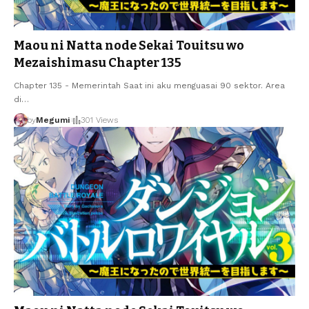
Maou ni Natta node Sekai Touitsu wo
Mezaishimasu Chapter 135
Chapter 135 - Memerintah Saat ini aku menguasai 90 sektor. Area
di
…
by
Megumi
301 Views