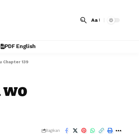
Aa
PDF English
u Chapter 139
u wo
Bagikan