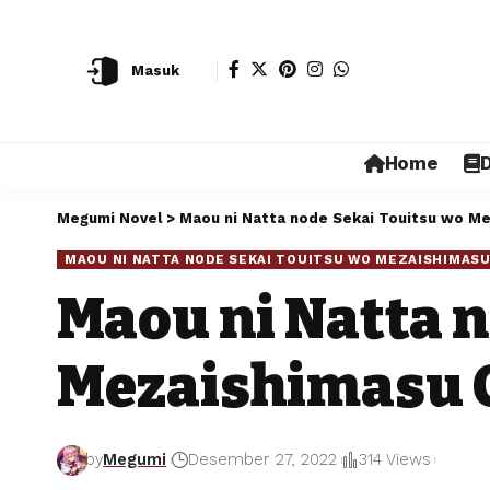
Masuk
Home
D
Megumi Novel
>
Maou ni Natta node Sekai Touitsu wo M
MAOU NI NATTA NODE SEKAI TOUITSU WO MEZAISHIMAS
Maou ni Natta 
Mezaishimasu 
by
Megumi
Desember 27, 2022
314 Views