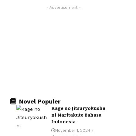
- Advertisement -
Novel Populer
Kage no Jitsuryokusha
ni Naritakute Bahasa
Indonesia
November 1, 2024