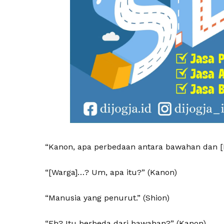
“Kanon, apa perbedaan antara bawahan dan [
“[Warga]…? Um, apa itu?” (Kanon)
“Manusia yang penurut.” (Shion)
“Eh? Itu berbeda dari bawahan?” (Kanon)