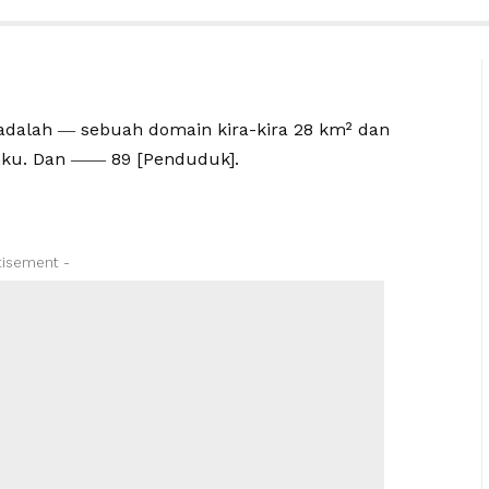
 adalah ― sebuah domain kira-kira 28 km² dan
ku. Dan ―― 89 [Penduduk].
tisement -