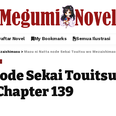
aftar Novel
My Bookmarks
Semua Ilustrasi
ezaishimasu
>
Maou ni Natta node Sekai Touitsu wo Mezaishimas
U
node Sekai Touits
Chapter 139