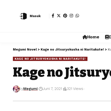
Masuk
Home
D
Megumi Novel
>
Kage no Jitsuryokusha ni Naritakute!
>
K
KAGE NO JITSURYOKUSHA NI NARITAKUTE!
Kage no Jitsury
by
Megumi
Juni 7, 2021
321 Views