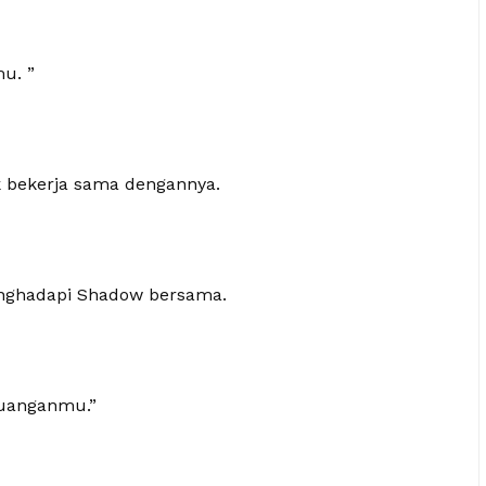
u. ”
k bekerja sama dengannya.
nghadapi Shadow bersama.
juanganmu.”