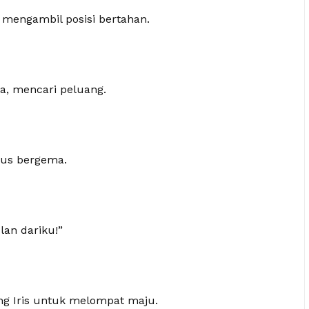
mengambil posisi bertahan.
ya, mencari peluang.
rus bergema.
an dariku!”
g Iris untuk melompat maju.