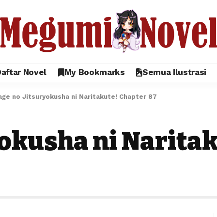
aftar Novel
My Bookmarks
Semua Ilustrasi
age no Jitsuryokusha ni Naritakute! Chapter 87
okusha ni Naritak