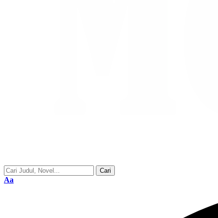
Font
Aa
Resizer