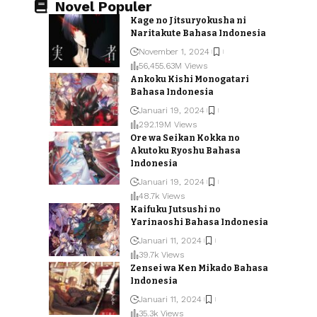
Novel Populer
Kage no Jitsuryokusha ni
Naritakute Bahasa Indonesia
November 1, 2024
56,455.63M Views
Ankoku Kishi Monogatari
Bahasa Indonesia
Januari 19, 2024
292.19M Views
Ore wa Seikan Kokka no
Akutoku Ryoshu Bahasa
Indonesia
Januari 19, 2024
48.7k Views
Kaifuku Jutsushi no
Yarinaoshi Bahasa Indonesia
Januari 11, 2024
39.7k Views
Zensei wa Ken Mikado Bahasa
Indonesia
Januari 11, 2024
35.3k Views