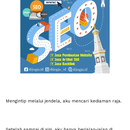
Mengintip melalui jendela, aku mencari kediaman raja.
Setelah sampai di sini, aku hanya berjalan-jalan di