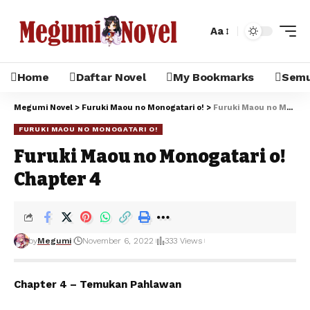
Aa
Home
Daftar Novel
My Bookmarks
Semua
Megumi Novel
>
Furuki Maou no Monogatari o!
>
Furuki Maou no Monogatari o! Chapter 4
FURUKI MAOU NO MONOGATARI O!
Furuki Maou no Monogatari o!
Chapter 4
by
Megumi
November 6, 2022
333 Views
Chapter 4 – Temukan Pahlawan