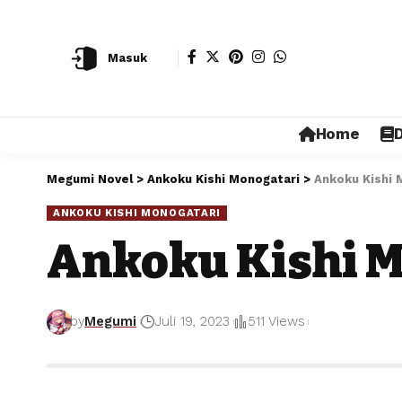
Masuk
Home
D
Megumi Novel
>
Ankoku Kishi Monogatari
>
Ankoku Kishi 
ANKOKU KISHI MONOGATARI
Ankoku Kishi M
by
Megumi
Juli 19, 2023
511 Views