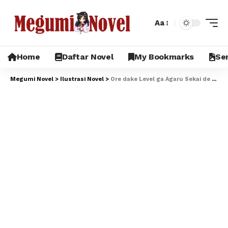
Aa
Home
Daftar Novel
My Bookmarks
Sem
Megumi Novel
>
Ilustrasi Novel
>
Ore dake Level ga Agaru Sekai de Akutoku Ryoushu ni Natteita Volume 1