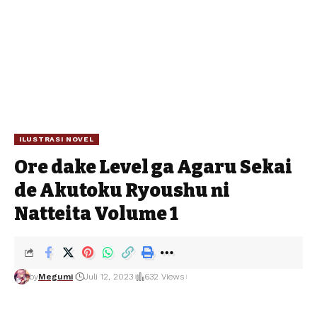
ILUSTRASI NOVEL
Ore dake Level ga Agaru Sekai
de Akutoku Ryoushu ni
Natteita Volume 1
by
Megumi
Juli 12, 2023
632 Views