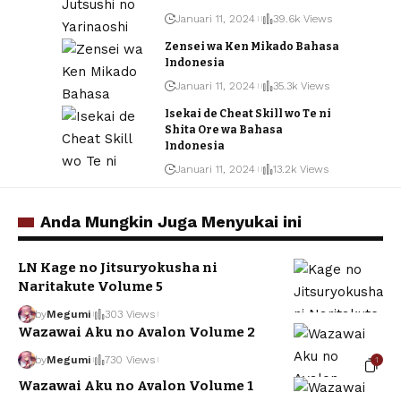
Januari 11, 2024
39.6k Views
Zensei wa Ken Mikado Bahasa
Indonesia
Januari 11, 2024
35.3k Views
Isekai de Cheat Skill wo Te ni
Shita Ore wa Bahasa
Indonesia
Januari 11, 2024
13.2k Views
Anda Mungkin Juga Menyukai ini
LN Kage no Jitsuryokusha ni
Naritakute Volume 5
by
Megumi
303 Views
Wazawai Aku no Avalon Volume 2
by
Megumi
730 Views
1
Wazawai Aku no Avalon Volume 1