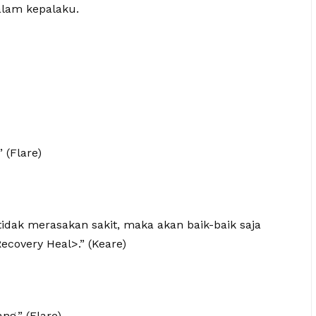
alam kepalaku.
” (Flare)
dak merasakan sakit, maka akan baik-baik saja
covery Heal>.” (Keare)
g.” (Flare)