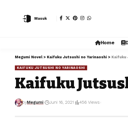
Masuk
Home
D
Megumi Novel
>
Kaifuku Jutsushi no Yarinaoshi
>
Kaifuku 
KAIFUKU JUTSUSHI NO YARINAOSHI
Kaifuku Jutsush
by
Megumi
Juni 16, 2021
456 Views