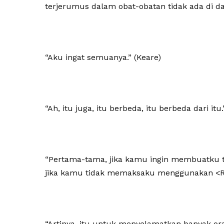
terjerumus dalam obat-obatan tidak ada di d
“Aku ingat semuanya.” (Keare)
“Ah, itu juga, itu berbeda, itu berbeda dari itu.
“Pertama-tama, jika kamu ingin membuatku ti
jika kamu tidak memaksaku menggunakan <Re
“Artinya, itu untuk menyelamatkan banyak oran