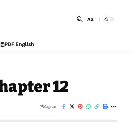
Aa
PDF English
hapter 12
Bagikan