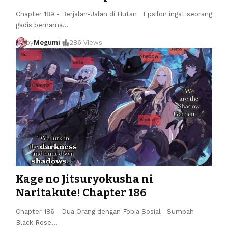
Chapter 189 - Berjalan-Jalan di Hutan Epsilon ingat seorang
gadis bernama
…
by
Megumi
286 Views
Kage no Jitsuryokusha ni
Naritakute! Chapter 186
Chapter 186 - Dua Orang dengan Fobia Sosial Sumpah
Black Rose
…