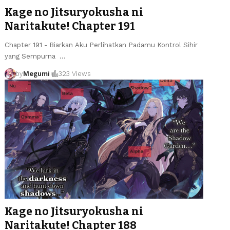
Kage no Jitsuryokusha ni
Naritakute! Chapter 191
Chapter 191 - Biarkan Aku Perlihatkan Padamu Kontrol Sihir
yang Sempurna
…
by
Megumi
323 Views
Kage no Jitsuryokusha ni
Naritakute! Chapter 188