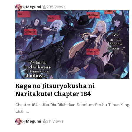
by
Megumi
299 Views
Kage no Jitsuryokusha ni
Naritakute! Chapter 184
Chapter 184 - Jika Dia Dilahirkan Sebelum Seribu Tahun Yang
Lalu
…
by
Megumi
311 Views