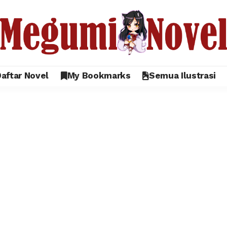
aftar Novel
My Bookmarks
Semua Ilustrasi