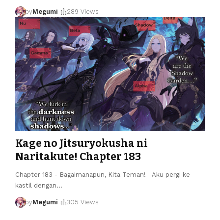
by
Megumi
289 Views
Kage no Jitsuryokusha ni
Naritakute! Chapter 183
Chapter 183 - Bagaimanapun, Kita Teman! Aku pergi ke
kastil dengan
…
by
Megumi
305 Views