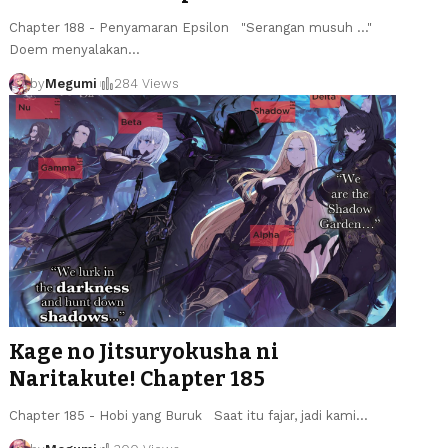
Chapter 188 - Penyamaran Epsilon "Serangan musuh ..."
Doem menyalakan
…
by
Megumi
284 Views
Kage no Jitsuryokusha ni
Naritakute! Chapter 185
Chapter 185 - Hobi yang Buruk Saat itu fajar, jadi kami
…