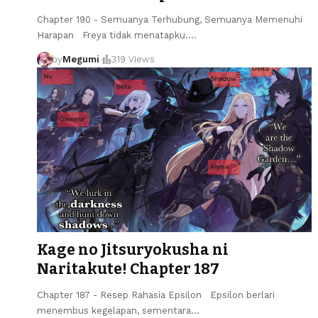
Chapter 190 - Semuanya Terhubung, Semuanya Memenuhi
Harapan Freya tidak menatapku.
…
by
Megumi
319 Views
Kage no Jitsuryokusha ni
Naritakute! Chapter 187
Chapter 187 - Resep Rahasia Epsilon Epsilon berlari
menembus kegelapan, sementara
…