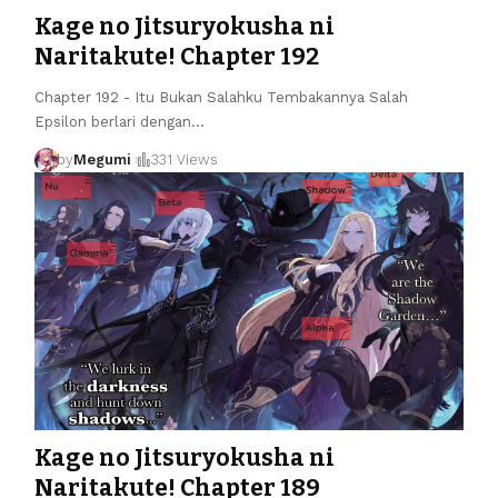
Kage no Jitsuryokusha ni
Naritakute! Chapter 192
Chapter 192 - Itu Bukan Salahku Tembakannya Salah
Epsilon berlari dengan
…
by
Megumi
331 Views
Kage no Jitsuryokusha ni
Naritakute! Chapter 189