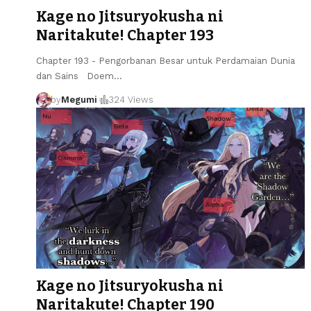
Kage no Jitsuryokusha ni
Naritakute! Chapter 193
Chapter 193 - Pengorbanan Besar untuk Perdamaian Dunia
dan Sains Doem
…
by
Megumi
324 Views
Kage no Jitsuryokusha ni
Naritakute! Chapter 190