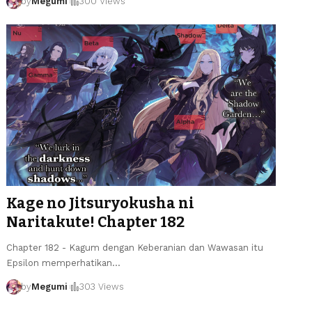
by
Megumi
300 Views
Kage no Jitsuryokusha ni
Naritakute! Chapter 182
Chapter 182 - Kagum dengan Keberanian dan Wawasan itu
Epsilon memperhatikan
…
by
Megumi
303 Views