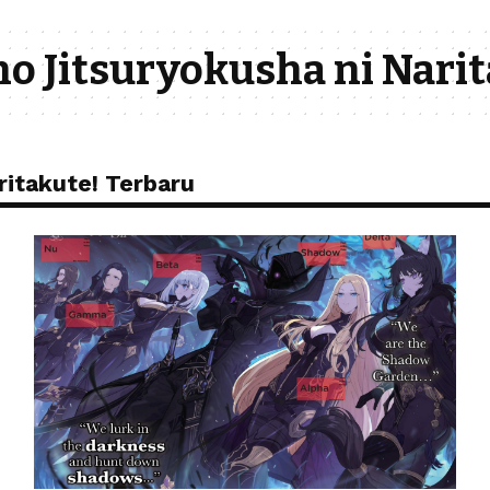
o Jitsuryokusha ni Narit
ritakute! Terbaru