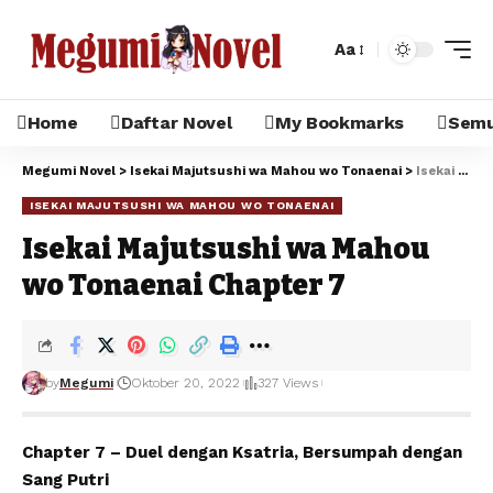
Aa
Home
Daftar Novel
My Bookmarks
Semua
Megumi Novel
>
Isekai Majutsushi wa Mahou wo Tonaenai
>
Isekai Majutsushi wa Mahou wo Tonaenai Chapter 7
ISEKAI MAJUTSUSHI WA MAHOU WO TONAENAI
Isekai Majutsushi wa Mahou
wo Tonaenai Chapter 7
by
Megumi
Oktober 20, 2022
327 Views
Chapter 7 – Duel dengan Ksatria, Bersumpah dengan
Sang Putri