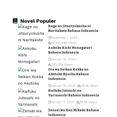
Novel Populer
Kage no Jitsuryokusha ni
Naritakute Bahasa Indonesia
November 1, 2024
56,455.63M Views
Ankoku Kishi Monogatari
Bahasa Indonesia
Januari 19, 2024
292.19M Views
Ore wa Seikan Kokka no
Akutoku Ryoshu Bahasa
Indonesia
Januari 19, 2024
48.6k Views
Kaifuku Jutsushi no
Yarinaoshi Bahasa Indonesia
Januari 11, 2024
39.6k Views
Zensei wa Ken Mikado Bahasa
Indonesia