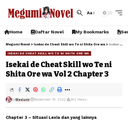
Aa
Home
Daftar Novel
My Bookmarks
Sem
Megumi Novel
>
Isekai de Cheat Skill wo Te ni Shita Ore wa
>
Isekai de Cheat Skill wo Te ni Shita Ore wa Vol 2 Chapter 3
ISEKAI DE CHEAT SKILL WO TE NI SHITA ORE WA
Isekai de Cheat Skill wo Te ni
Shita Ore wa Vol 2 Chapter 3
by
Megumi
September 18, 2022
342 Views
Chapter 3 – Situasi Lexia dan yang lainnya