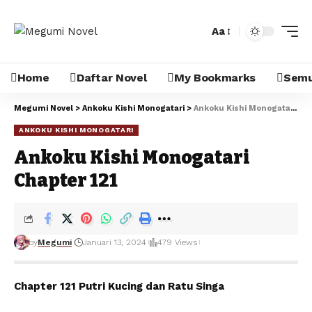
Aa
Home
Daftar Novel
My Bookmarks
Semua
Megumi Novel
>
Ankoku Kishi Monogatari
>
Ankoku Kishi Monogatari Chapter 121
ANKOKU KISHI MONOGATARI
Ankoku Kishi Monogatari
Chapter 121
by
Megumi
Januari 13, 2024
479 Views
Chapter 121 Putri Kucing dan Ratu Singa