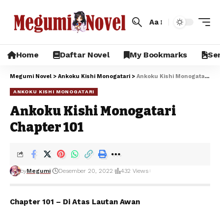
Aa
Home
Daftar Novel
My Bookmarks
Sem
Megumi Novel
>
Ankoku Kishi Monogatari
>
Ankoku Kishi Monogatari Chapter 101
ANKOKU KISHI MONOGATARI
Ankoku Kishi Monogatari
Chapter 101
by
Megumi
Desember 20, 2022
432 Views
Chapter 101 – Di Atas Lautan Awan